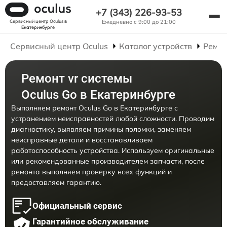
+7 (343) 226-93-53
Сервисный центр Oculus
в
Ежедневно с 9:00 до 21:00
Екатеринбурге
Сервисный центр Oculus
Каталог устройств
Ремон
Ремонт vr системы
Oculus Go в Екатеринбурге
Выполняем ремонт Oculus Go в Екатеринбурге с
устранением неисправностей любой сложности. Проводим
диагностику, выявляем причины поломки, заменяем
неисправные детали и восстанавливаем
работоспособность устройства. Используем оригинальные
или рекомендованные производителем запчасти, после
ремонта выполняем проверку всех функций и
предоставляем гарантию.
Официальный сервис
Гарантийное обслуживание